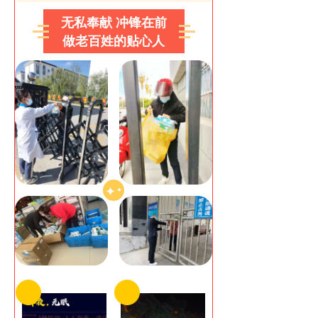
无私奉献 冲锋在前
做老百姓的贴心人
✦
✦