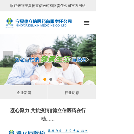
欢迎来到宁夏德立信医药有限责任公司官方网站
首页
公司简介
끀
领导致辞
组织机构
넳
넲
公司荣誉
文化理念
员工风采
企业新闻
行业动态
公司新闻
凝心聚力 共抗疫情‖德立信医药在行
行业动态
动......
门店信息