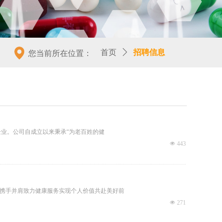
首页
ꄲ
招聘信息
您当前所在位置：
企业。公司自成立以来秉承“为老百姓的健
넶
443
携手并肩致力健康服务实现个人价值共赴美好前
넶
271